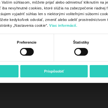
Vaším súhlasom, môžete prijať alebo odmietnuť kliknutím na jedn
iba nevyhnutné cookies, ktoré slúžia na zabezpečenie riadnej f
áujem vyjadriť súhlas len s niektorými voliteľnými súbormi cookie
Ochrana osobnýc
ôžete kedykoľvek odvolať, zmeniť alebo udeliť prostredníctvom 
stránky „Nastavenia cookie“.
Viac informácií.
Ako použiť poukaz
Prečo si vybrať kotol u nás?
Výhody ko
Preferencie
Štatistiky
TEST HP
Prispôsobiť