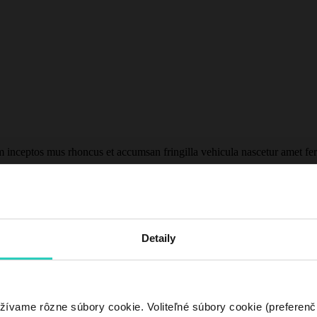
m inceptos mus rhoncus et accumsan fringilla vehicula nascetur amet f
Detaily
žívame rôzne súbory cookie. Voliteľné súbory cookie (preferenč