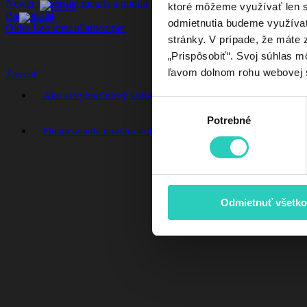
Newer
Imperdiet mauris a nontin
ktoré môžeme využívať len s 
Back to list
odmietnutia budeme využívať 
Older
Leo uteu ullamcorper
stránky. V prípade, že máte z
„Prispôsobiť“. Svoj súhlas m
ľavom dolnom rohu webovej 
Zavrieť
Ako si vybrať nový kotol
Chcem poukaz na nový kotol
Výber
Potrebné
súhlasu
Financovanie nového kotla so zvýhodnenými podmienkami
Odmietnuť všetko