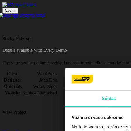
Návrat
Sticky Sidebar
Details available with Every Demo
Hac vitae sem class fames vehicula nascetur nam tellus a condimentu
Client
WordPress
Designer
John Doe
Materials
Wood, Paper
Website
xtemos.com/wood
Súhlas
View Project
Vážime si vaše súkromie
Na tejto webovej stránke vyu