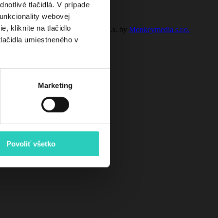
otlivé tlačidlá. V prípade
unkcionality webovej
, kliknite na tlačidlo
h údajov
© 2023 SPP - distribúcia, a.s. by
Monkeymedia s.r.o.
tlačidla umiestneného v
ndenzačného kotla
O akcii
Marketing
Povoliť všetko