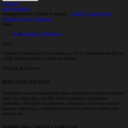
Compare
Add to wishlist
Katalógové číslo:
Ariston
Kategórie:
< 35kW
,
Ariston
,
Firmy
,
Prietokový ohrev
,
Štandard
Share:
Popis
Shipping & Delivery
Popis
Výkonný kondenzačný kotol Ariston s Wi-Fi ovládaním vhodný pre
väčšie firemné priestory alebo prevádzky.
Shipping & Delivery
MAECENAS IACULIS
Vestibulum curae torquent diam diam commodo parturient penatibus
nunc dui adipiscing convallis bulum parturient suspendisse
parturient a.Parturient in parturient scelerisque nibh lectus quam a
natoque adipiscing a vestibulum hendrerit et pharetra fames nunc
natoque dui.
ADIPISCING CONVALLIS BULUM