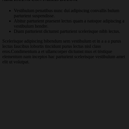
Vestibulum penatibus nunc dui adipiscing convallis bulum
parturient suspendisse.
Abitur parturient praesent lectus quam a natoque adipiscing a
vestibulum hendre.
Diam parturient dictumst parturient scelerisque nibh lectus.
Scelerisque adipiscing bibendum sem vestibulum et in a a a purus
lectus faucibus lobortis tincidunt purus lectus nisl class
eros.Condimentum a et ullamcorper dictumst mus et tristique
elementum nam inceptos hac parturient scelerisque vestibulum amet
elit ut volutpat.
O
o
ú
2
-
d