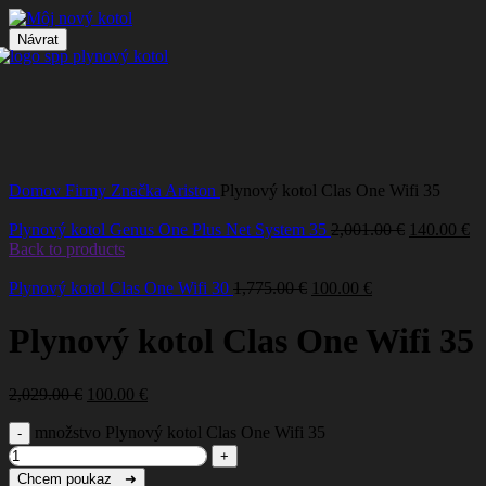
Návrat
Click to enlarge
Domov
Firmy
Značka
Ariston
Plynový kotol Clas One Wifi 35
Plynový kotol Genus One Plus Net System 35
2,001.00
€
140.00
€
Back to products
Plynový kotol Clas One Wifi 30
1,775.00
€
100.00
€
Plynový kotol Clas One Wifi 35
2,029.00
€
100.00
€
množstvo Plynový kotol Clas One Wifi 35
Chcem poukaz ➜