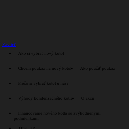
a
b
s
Zavrieť
Ako si vybrať nový kotol
Chcem poukaz na nový kotol
Ako použiť poukaz
Prečo si vybrať kotol u nás?
Výhody kondenzačného kotla
O akcii
Financovanie nového kotla so zvýhodnenými
podmienkami
TEST HP