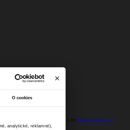
O cookies
h údajov
© 2023 SPP - distribúcia, a.s. by
Monkeymedia s.r.o.
né, analytické, reklamné),