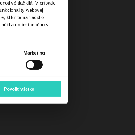
otlivé tlačidlá. V prípade
unkcionality webovej
ndenzačného kotla
O akcii
, kliknite na tlačidlo
tlačidla umiestneného v
Marketing
Povoliť všetko