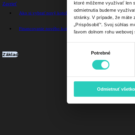
ktoré môžeme využívať len s 
Zavrieť
odmietnutia budeme využívať 
Ako si vybrať nový kotol
Chcem poukaz na nový kotol
stránky. V prípade, že máte z
„Prispôsobiť“. Svoj súhlas m
Financovanie nového kotla so zvýhodnenými podmienkami
ľavom dolnom rohu webovej 
Výber
Potrebné
súhlasu
Základ
Odmietnuť všetko