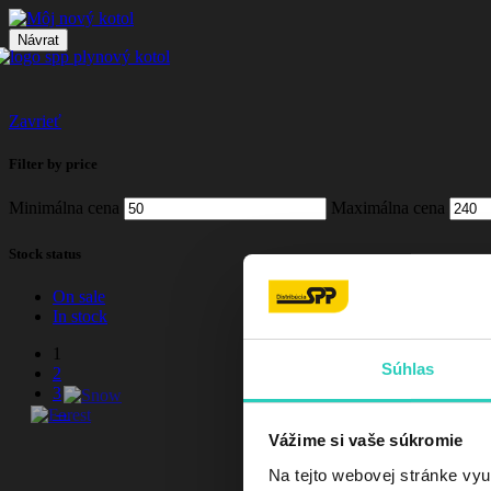
Návrat
Zavrieť
Filter by price
Minimálna cena
Maximálna cena
Stock status
On sale
In stock
1
Súhlas
2
3
→
Vážime si vaše súkromie
Na tejto webovej stránke vyu