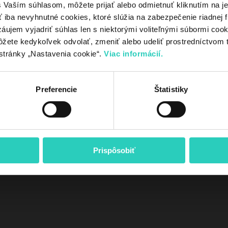
Vaším súhlasom, môžete prijať alebo odmietnuť kliknutím na jedn
iba nevyhnutné cookies, ktoré slúžia na zabezpečenie riadnej f
Ako použiť poukaz
Prečo si vybrať kotol u nás?
Výhody ko
áujem vyjadriť súhlas len s niektorými voliteľnými súbormi cookie
ôžete kedykoľvek odvolať, zmeniť alebo udeliť prostredníctvom 
TEST HP
stránky „Nastavenia cookie“.
Viac informácií.
Preferencie
Štatistiky
Prispôsobiť