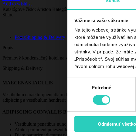
Súhlas
Add to wishlist
Katalógové číslo:
Ariston
Kategórie:
< 25kW
,
Ariston
,
Domácnosti
,
M
Share:
Vážime si vaše súkromie
Na tejto webovej stránke vyu
Popis
Shipping & Delivery
ktoré môžeme využívať len s 
odmietnutia budeme využívať 
Popis
stránky. V prípade, že máte z
Prémiový kondenzačný kotol na vykurovanie určený pre systémové r
„Prispôsobiť“. Svoj súhlas m
ľavom dolnom rohu webovej 
Shipping & Delivery
Výber
MAECENAS IACULIS
Potrebné
súhlasu
Vestibulum curae torquent diam diam commodo parturient penatibus nunc
adipiscing a vestibulum hendrerit et pharetra fames nunc natoque dui.
ADIPISCING CONVALLIS BULUM
Vestibulum penatibus nunc dui adipiscing convallis bulum partu
Odmietnuť všetko
Abitur parturient praesent lectus quam a natoque adipiscing a 
Diam parturient dictumst parturient scelerisque nibh lectus.