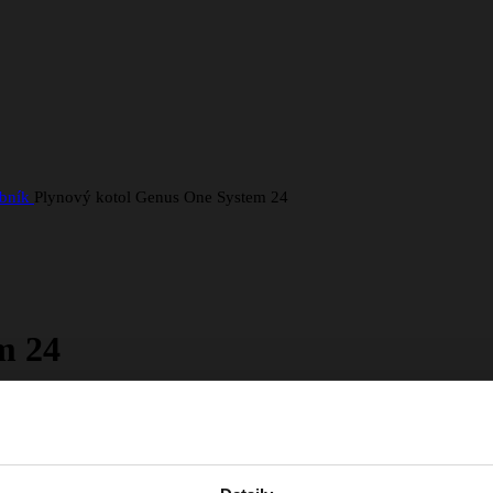
obník
Plynový kotol Genus One System 24
m 24