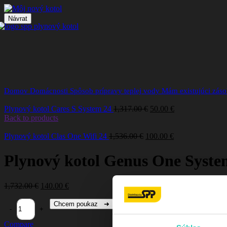
Návrat
Click to enlarge
Domov
Domácnosti
Spôsob prípravy teplej vody
Mám existujúci zás
Plynový kotol Cares S System 24
1,317.00
€
50.00
€
Back to products
Plynový kotol Clas One Wifi 24
1,536.00
€
100.00
€
Plynový kotol Genus One Syste
1,732.00
€
140.00
€
Chcem poukaz ➜
Compare