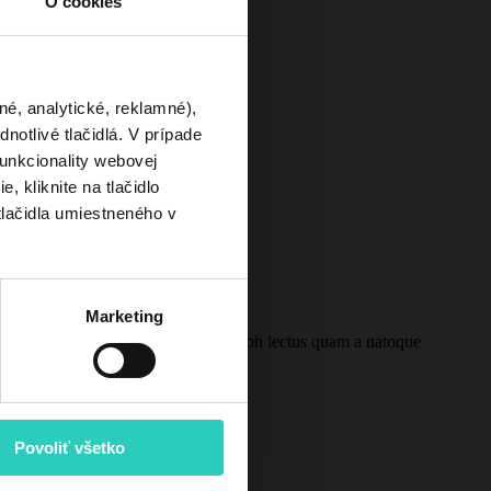
O cookies
né, analytické, reklamné),
otlivé tlačidlá. V prípade
unkcionality webovej
, kliknite na tlačidlo
tlačidla umiestneného v
Marketing
rturient in parturient scelerisque nibh lectus quam a natoque
Povoliť všetko