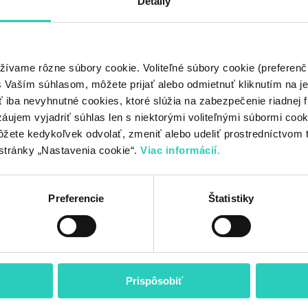
Detaily
ám existujúci zásobník
,
Premium
žívame rôzne súbory cookie. Voliteľné súbory cookie (preferenč
Vaším súhlasom, môžete prijať alebo odmietnuť kliknutím na jedn
iba nevyhnutné cookies, ktoré slúžia na zabezpečenie riadnej f
áujem vyjadriť súhlas len s niektorými voliteľnými súbormi cookie
iešenia s externým zásobníkom alebo doplnkovými zdrojmi.
ôžete kedykoľvek odvolať, zmeniť alebo udeliť prostredníctvom 
stránky „Nastavenia cookie“.
Viac informácií.
Preferencie
Štatistiky
 dui adipiscing convallis bulum parturient suspendisse parturient a.Pa
rient suspendisse.
Prispôsobiť
vestibulum hendre.