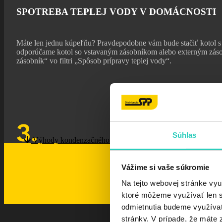
SPOTREBA TEPLEJ VODY V DOMÁCNOSTI
Máte len jednu kúpeľňu? Pravdepodobne vám bude stačiť kotol s 
odporúčame kotol so vstavaným zásobníkom alebo externým zásobn
zásobník“ vo filtri „Spôsob prípravy teplej vody“.
3.
Súhlas
Výhody kondenzačného kotla
Vážime si vaše súkromie
Na tejto webovej stránke vyu
ktoré môžeme využívať len s 
odmietnutia budeme využívať 
stránky. V prípade, že máte z