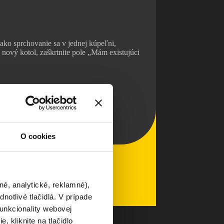
ako sprchovanie sa v jednej kúpeľni,
ový kotol, zaškrtnite pole „Mám existujúci
O cookies
né, analytické, reklamné),
otlivé tlačidlá. V prípade
unkcionality webovej
, kliknite na tlačidlo