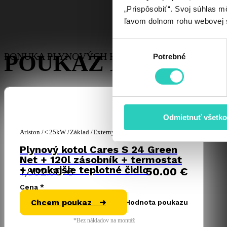
„Prispôsobiť“. Svoj súhlas m
ľavom dolnom rohu webovej 
Výber
POUKAZ NA NOVÝ
PONUKA PLYNOVÝCH KOTLOV
Potrebné
súhlasu
Značka
Typ
Výkon
prevedenia
kotla
Odmietnuť všetko
Ariston
< 25kW
Základ
Externý zásobník
Plynový kotol Cares S 24 Green
Net + 120l zásobník + termostat
+ vonkajšie teplotné čidlo
1,802.00
€
50.00
€
Cena *
Chcem poukaz ➜
Hodnota poukazu
*Bez nákladov na montáž