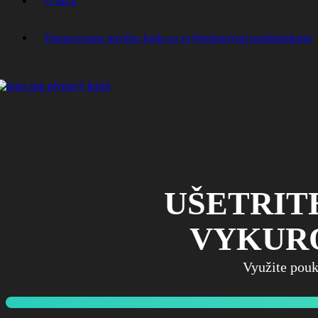
O akcii
Financovanie nového kotla so zvýhodnenými podmienkami
UŠETRIT
VYKURO
Využite pou