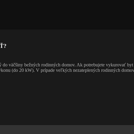
Ť?
ný do väčšiny bežných rodinných domov. Ak potrebujete vykurovať byt
 výkonu (do 20 kW). V prípade veľkých nezateplených rodinných domov