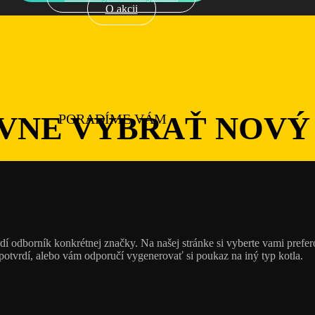
O akcii
ÁVNE
VYBRAŤ NOVÝ
PORADÍME VÁM
tvrdí odborník konkrétnej značky. Na našej stránke si vyberte vami pref
potvrdí, alebo vám odporučí vygenerovať si poukaz na iný typ kotla.