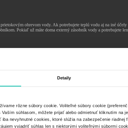
prietokovým ohrevom vody. Ak potrebujete teplú vodu aj na iné účely 
íkom. Pokiaľ už máte doma externý zásobník vody a potrebujete len n
Detaily
žívame rôzne súbory cookie. Voliteľné súbory cookie (preferenč
Vaším súhlasom, môžete prijať alebo odmietnuť kliknutím na jedn
iba nevyhnutné cookies, ktoré slúžia na zabezpečenie riadnej f
áujem vyjadriť súhlas len s niektorými voliteľnými súbormi cookie