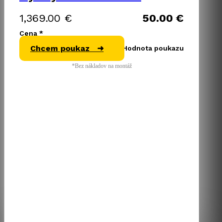
1,369.00
€
50.00
€
Cena *
Chcem poukaz ➜
Hodnota poukazu
*Bez nákladov na montáž