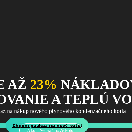
E AŽ
23%
NÁKLADO
VANIE A TEPLÚ V
kaz na nákup nového plynového kondenzačného kotla
Chcem poukaz na nový kotol
Ako si vybrať nový kotol