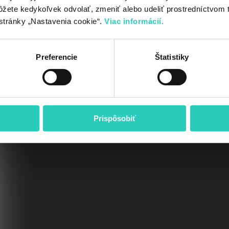
ôžete kedykoľvek odvolať, zmeniť alebo udeliť prostredníctvom 
stránky „Nastavenia cookie“.
Viac informácií.
 KOTOL
Preferencie
Štatistiky
Spôsob prípravy
Zoradenie
Základ
teplej vody
Prispôsobiť