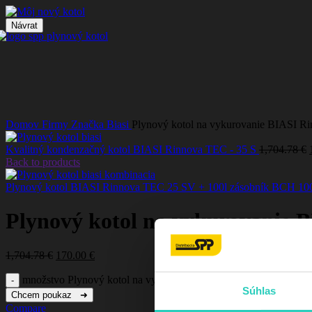
Návrat
Click to enlarge
Domov
Firmy
Značka
Biasi
Plynový kotol na vykurovanie BIASI 
Kvalitný kondenzačný kotol BIASI Rinnova TEC - 35 S
1,704.78
€
Back to products
Plynový kotol BIASI Rinnova TEC 25 SV + 100l zásobník BCH 1
Plynový kotol na vykurovanie 
1,704.78
€
170.00
€
množstvo Plynový kotol na vykurovanie BIASI Rinnova TEC 3
Súhlas
Chcem poukaz ➜
Compare