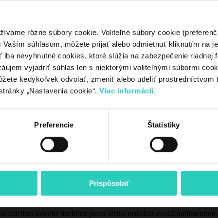
úci zásobník
,
Štandard
žívame rôzne súbory cookie. Voliteľné súbory cookie (preferenč
Vaším súhlasom, môžete prijať alebo odmietnuť kliknutím na jedn
iba nevyhnutné cookies, ktoré slúžia na zabezpečenie riadnej f
áujem vyjadriť súhlas len s niektorými voliteľnými súbormi cookie
ôžete kedykoľvek odvolať, zmeniť alebo udeliť prostredníctvom 
stránky „Nastavenia cookie“.
Viac informácií.
Preferencie
Štatistiky
 dui adipiscing convallis bulum parturient suspendisse parturient a.Pa
rient suspendisse.
Prispôsobiť
vestibulum hendre.
us faucibus lobortis tincidunt purus lectus nisl class eros.Condimentum