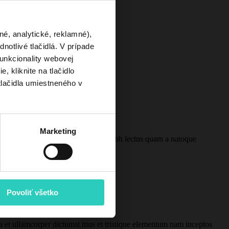
né, analytické, reklamné),
otlivé tlačidlá. V prípade
unkcionality webovej
, kliknite na tlačidlo
tlačidla umiestneného v
Marketing
rturient in parturient scelerisque nibh lectus quam a natoque
Povoliť všetko
 a et ullamcorper dictumst mus et tristique elementum nam inceptos