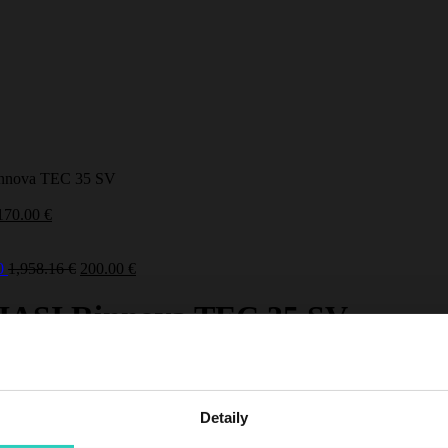
Rinnova TEC 35 SV
170.00
€
00
1,958.16
€
200.00
€
BIASI Rinnova TEC 35 SV
5 SV
Detaily