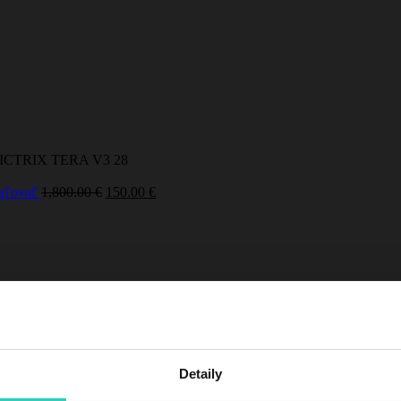
ICTRIX TERA V3 28
kaľovač
1,800.00
€
150.00
€
Detaily