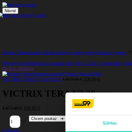
Návrat
Click to enlarge
Domov
Domácnosti
Spôsob prípravy teplej vody
Prietokový ohrev
V
Plynový kotol Buderus Logamax plus GB 122-24i + magnetický od
Back to products
VICTRIX TERA V3 24 PLUS
1,623.60
€
100.00
€
VICTRIX TERA V3 28
1,672.80
€
100.00
€
Chcem poukaz ➜
Súhlas
Compare