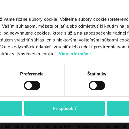
ý ohrev
,
Štandard
žívame rôzne súbory cookie. Voliteľné súbory cookie (preferenč
Vaším súhlasom, môžete prijať alebo odmietnuť kliknutím na jedn
iba nevyhnutné cookies, ktoré slúžia na zabezpečenie riadnej f
áujem vyjadriť súhlas len s niektorými voliteľnými súbormi cookie
ôžete kedykoľvek odvolať, zmeniť alebo udeliť prostredníctvom 
stránky „Nastavenia cookie“.
Viac informácií.
Preferencie
Štatistiky
 dui adipiscing convallis bulum parturient suspendisse parturient a.Pa
rient suspendisse.
Prispôsobiť
vestibulum hendre.
us faucibus lobortis tincidunt purus lectus nisl class eros.Condimentum