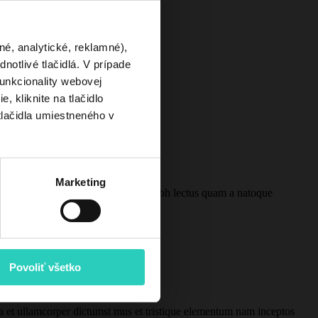
né, analytické, reklamné),
otlivé tlačidlá. V prípade
unkcionality webovej
, kliknite na tlačidlo
tlačidla umiestneného v
Marketing
rturient in parturient scelerisque nibh lectus quam a natoque
Povoliť všetko
 a et ullamcorper dictumst mus et tristique elementum nam inceptos