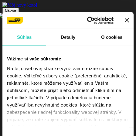
Návrat
Zavrieť
Súhlas
Detaily
O cookies
Stock status
On sale
Vážime si vaše súkromie
In stock
Na tejto webovej stránke využívame rôzne súbory
cookie. Voliteľné súbory cookie (preferenčné, analytické,
Ochrana osobných údajov
© 2023 SPP - distribúcia, a.s. by
Monkeymedia s.r.o.
reklamné), ktoré môžeme využívať len s Vaším
súhlasom, môžete prijať alebo odmietnuť kliknutím na
jednotlivé tlačidlá. V prípade odmietnutia budeme
využívať iba nevyhnutné cookies, ktoré slúžia na
zabezpečenie riadnej funkcionality webovej stránky. V
prípade, že máte záujem vyjadriť súhlas len s niektorými
voliteľnými súbormi cookie, kliknite na tlačidlo
„Prispôsobiť“. Svoj súhlas môžete kedykoľvek odvolať,
Výber