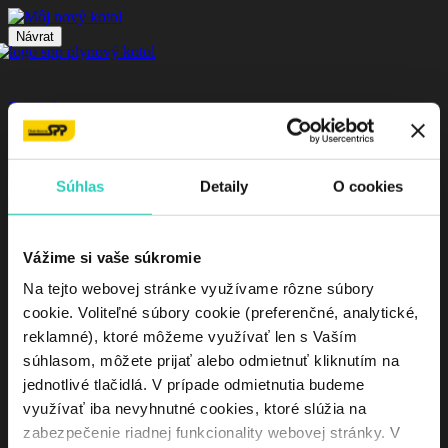
Návrat
Zavrieť
Filter by price
Minimálna
Maximálna
Súhlas
Detaily
O cookies
Filter
cena
cena
Stock status
Vážime si vaše súkromie
On sale
In stock
Na tejto webovej stránke využívame rôzne súbory
cookie. Voliteľné súbory cookie (preferenčné, analytické,
Ochrana osobných údajov
© 2023 SPP - distribúcia, a.s. by
reklamné), ktoré môžeme využívať len s Vaším
Monkeymedia s.r.o.
súhlasom, môžete prijať alebo odmietnuť kliknutím na
jednotlivé tlačidlá. V prípade odmietnutia budeme
využívať iba nevyhnutné cookies, ktoré slúžia na
zabezpečenie riadnej funkcionality webovej stránky. V