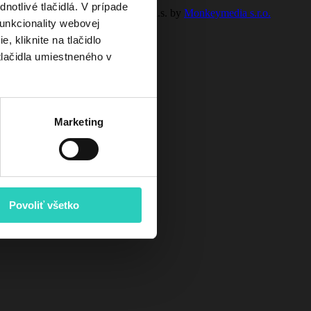
otlivé tlačidlá. V prípade
h údajov
© 2023 SPP - distribúcia, a.s. by
Monkeymedia s.r.o.
unkcionality webovej
, kliknite na tlačidlo
tlačidla umiestneného v
ndenzačného kotla
O akcii
Marketing
Povoliť všetko