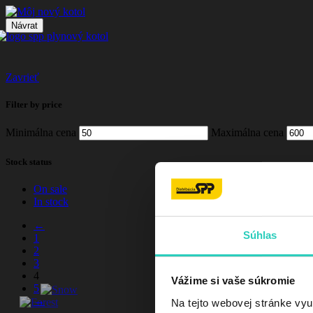
Návrat
Zavrieť
Filter by price
Minimálna cena
Maximálna cena
Stock status
On sale
In stock
←
Súhlas
1
2
3
4
Vážime si vaše súkromie
5
→
Na tejto webovej stránke vyu