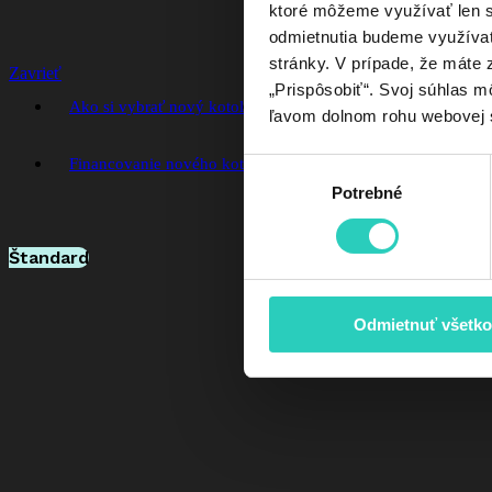
ktoré môžeme využívať len s 
odmietnutia budeme využívať 
stránky. V prípade, že máte z
Zavrieť
„Prispôsobiť“. Svoj súhlas m
Ako si vybrať nový kotol
Chcem poukaz na nový kotol
ľavom dolnom rohu webovej 
Financovanie nového kotla so zvýhodnenými podmienkami
Výber
Potrebné
súhlasu
Štandard
Odmietnuť všetko