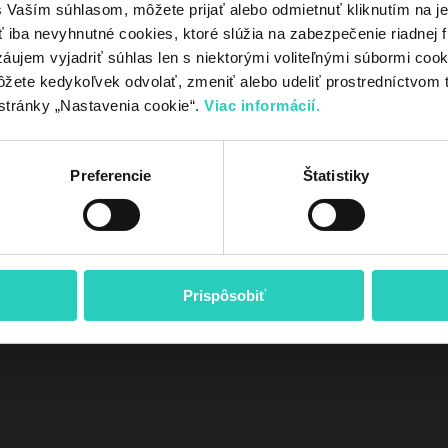
Vaším súhlasom, môžete prijať alebo odmietnuť kliknutím na jedn
Ochrana osobnýc
iba nevyhnutné cookies, ktoré slúžia na zabezpečenie riadnej f
áujem vyjadriť súhlas len s niektorými voliteľnými súbormi cookie
ôžete kedykoľvek odvolať, zmeniť alebo udeliť prostredníctvom 
Ako použiť poukaz
Prečo si vybrať kotol u nás?
Výhody ko
stránky „Nastavenia cookie“.
Viac informácií.
TEST HP
Preferencie
Štatistiky
Prispôsobiť